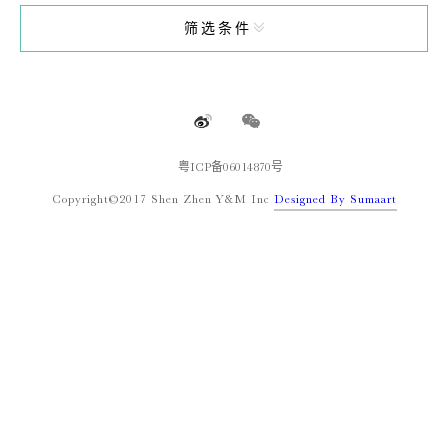
筛选条件
粤ICP备06014870号
Copyright©️2017 Shen Zhen Y&M Inc
Designed By Sumaart